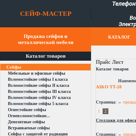
Телефон
СЕЙФ-МАСТЕР
Во
Электр
Продажа сейфов и
КАТАЛОГ
металлической мебели
Каталог товаров
Прайc Лист
Сейфы
Каталог товаров
Мебельные и офисные сейфы
Взломостойкие сейфы I класса
Наимен
Взломостойкие сейфы II класса
AIKO TT-28
Взломостойкие сейфы III класса
Взломостойкие сейфы IV класса
Страница:
←
преды
Взломостойкие сейфы 5 класса
Огнестойкие сейфы
1
2
Огневзломостойкие...
Стеллажи для офиса
Депозитные сейфы
Встраиваемые сейфы
Сейфы с защитой от радиации
Страница:
←
преды