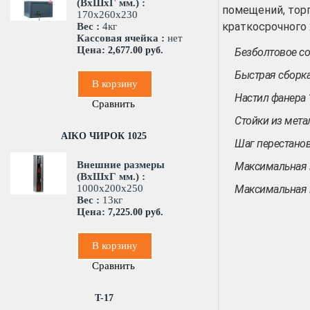
(ВхШхГ мм.) :
помещений, торг
170x260x230
краткосрочного 
Вес :
4кг
Кассовая ячейка :
нет
Цена:
2,677.00 руб.
Безболтовое с
Быстрая сборк
В корзину
Настил фанера
Сравнить
Стойки из мета
AIKO ЧИРОК 1025
Шаг перестано
Внешние размеры
Максимальная н
(ВхШхГ мм.) :
1000x200x250
Максимальная н
Вес :
13кг
Цена:
7,225.00 руб.
В корзину
Сравнить
T-17