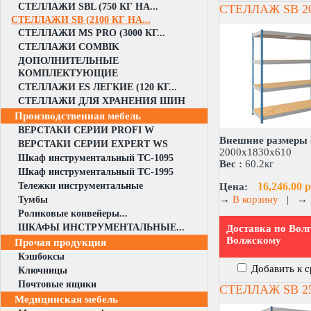
СТЕЛЛАЖИ SBL (750 КГ НА...
СТЕЛЛАЖ SB 20
СТЕЛЛАЖИ SB (2100 КГ НА...
СТЕЛЛАЖИ MS PRO (3000 КГ...
СТЕЛЛАЖИ COMBIK
ДОПОЛНИТЕЛЬНЫЕ
КОМПЛЕКТУЮЩИЕ
СТЕЛЛАЖИ ES ЛЕГКИЕ (120 КГ...
СТЕЛЛАЖИ ДЛЯ ХРАНЕНИЯ ШИН
Производственная мебель
ВЕРСТАКИ СЕРИИ PROFI W
Внешние размеры 
ВЕРСТАКИ СЕРИИ EXPERT WS
2000x1830x610
Шкаф инструментальный TC-1095
Вес :
60.2кг
Шкаф инструментальный TC-1995
Тележки инструментальные
16,246.00 р
Цена:
→
В корзину
|
→
Тумбы
Роликовые конвейеры...
ШКАФЫ ИНСТРУМЕНТАЛЬНЫЕ...
Доставка по Волг
Волжскому
Прочая продукция
Кэшбоксы
Добавить к 
Ключницы
Почтовые ящики
СТЕЛЛАЖ SB 25
Медицинская мебель