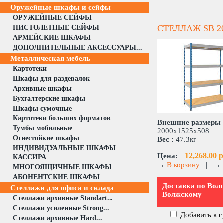
Оружейные шкафы и сейфы
ОРУЖЕЙНЫЕ СЕЙФЫ
СТЕЛЛАЖ SB 20
ПИСТОЛЕТНЫЕ СЕЙФЫ
АРМЕЙСКИЕ ШКАФЫ
ДОПОЛНИТЕЛЬНЫЕ АКСЕССУАРЫ...
Металлическая мебель
Картотеки
Шкафы для раздевалок
Архивные шкафы
Бухгалтерские шкафы
Шкафы сумочные
Картотеки больших форматов
Внешние размеры 
Тумбы мобильные
2000x1525x508
Огнестойкие шкафы
Вес :
47.3кг
ИНДИВИДУАЛЬНЫЕ ШКАФЫ
12,268.00 р
Цена:
КАССИРА
→
В корзину
|
→
МНОГОЯЩИЧНЫЕ ШКАФЫ
АБОНЕНТСКИЕ ШКАФЫ
Доставка по Волг
Стеллажи для офиса и склада
Волжскому
Стеллажи архивные Standart...
Стеллажи усиленные Strong...
Добавить к 
Стеллажи архивные Hard...