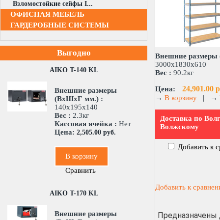
Взломостойкие сейфы I...
ОФИСНАЯ МЕБЕЛЬ
ГАРДЕРОБНЫЕ СИСТЕМЫ
Выгодно
Внешние размеры 
3000x1830x610
AIKO T-140 KL
Вес :
90.2кг
24,901.00 р
Цена:
Внешние размеры
→
В корзину
|
→
(ВхШхГ мм.) :
140x195x140
Вес :
2.3кг
Доставка по Волг
Кассовая ячейка :
Нет
Волжскому
Цена:
2,505.00 руб.
Добавить к 
В корзину
Сравнить
Добавить к сравне
AIKO T-170 KL
Внешние размеры
Предназначены 