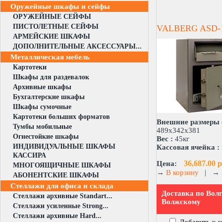
Оружейные шкафы и сейфы
ОРУЖЕЙНЫЕ СЕЙФЫ
ПИСТОЛЕТНЫЕ СЕЙФЫ
VALBERG ASD-
АРМЕЙСКИЕ ШКАФЫ
ДОПОЛНИТЕЛЬНЫЕ АКСЕССУАРЫ...
Металлическая мебель
Картотеки
Шкафы для раздевалок
Архивные шкафы
Бухгалтерские шкафы
Шкафы сумочные
Картотеки больших форматов
Внешние размеры 
Тумбы мобильные
489х342х381
Огнестойкие шкафы
Вес :
45кг
ИНДИВИДУАЛЬНЫЕ ШКАФЫ
Кассовая ячейка :
КАССИРА
36,687.00 р
Цена:
МНОГОЯЩИЧНЫЕ ШКАФЫ
→
В корзину
|
→
АБОНЕНТСКИЕ ШКАФЫ
Стеллажи для офиса и склада
Доставка по Волг
Стеллажи архивные Standart...
Волжскому
Стеллажи усиленные Strong...
Стеллажи архивные Hard...