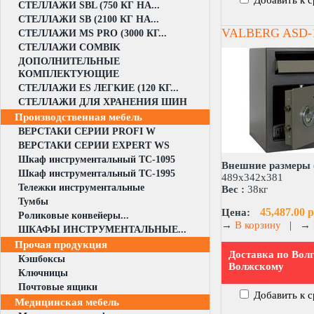
Добавить к 
СТЕЛЛАЖИ SBL (750 КГ НА...
СТЕЛЛАЖИ SB (2100 КГ НА...
VALBERG ASD-
СТЕЛЛАЖИ MS PRO (3000 КГ...
СТЕЛЛАЖИ COMBIK
ДОПОЛНИТЕЛЬНЫЕ
КОМПЛЕКТУЮЩИЕ
СТЕЛЛАЖИ ES ЛЕГКИЕ (120 КГ...
СТЕЛЛАЖИ ДЛЯ ХРАНЕНИЯ ШИН
Производственная мебель
ВЕРСТАКИ СЕРИИ PROFI W
ВЕРСТАКИ СЕРИИ EXPERT WS
Шкаф инструментальный TC-1095
Внешние размеры 
Шкаф инструментальный TC-1995
489x342x381
Тележки инструментальные
Вес :
38кг
Тумбы
45,487.00 р
Цена:
Роликовые конвейеры...
→
В корзину
|
→
ШКАФЫ ИНСТРУМЕНТАЛЬНЫЕ...
Прочая продукция
Доставка по Волг
Кэшбоксы
Волжскому
Ключницы
Почтовые ящики
Добавить к 
Медицинская мебель