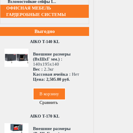
Взломостойкие сейфы I...
ОФИСНАЯ МЕБЕЛЬ
ГАРДЕРОБНЫЕ СИСТЕМЫ
Выгодно
AIKO T-140 KL
Внешние размеры
(ВхШхГ мм.) :
140x195x140
Вес :
2.3кг
Кассовая ячейка :
Нет
Цена:
2,505.00 руб.
В корзину
Сравнить
AIKO T-170 KL
Внешние размеры