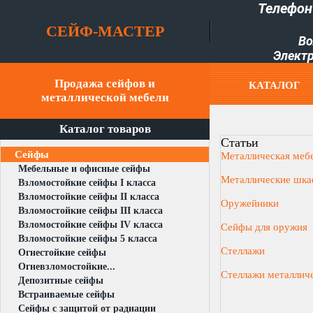
Телефон
СЕЙФ-МАСТЕР
Во
Электр
Продажа сейфов и
КАТАЛОГ
металлической мебели
Каталог товаров
Статьи
Сейфы
Металлическая меб
Мебельные и офисные сейфы
Металлические шк
Взломостойкие сейфы I класса
Взломостойкие сейфы II класса
Оружейники
Взломостойкие сейфы III класса
Взломостойкие сейфы IV класса
Сейфы для оружия
Взломостойкие сейфы 5 класса
Стеллажи
Огнестойкие сейфы
Огневзломостойкие...
Стеллажи металлич
Депозитные сейфы
Встраиваемые сейфы
Сейфы с защитой от радиации