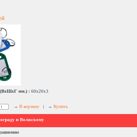
ей
(ВхШхГ мм.) :
60х20х3
→
В корзину
|
→
Купить
гограду и Волжскому
сравнению