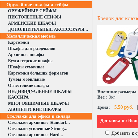
Оружейные шкафы и сейфы
ОРУЖЕЙНЫЕ СЕЙФЫ
ПИСТОЛЕТНЫЕ СЕЙФЫ
Брелок для ключ
АРМЕЙСКИЕ ШКАФЫ
ДОПОЛНИТЕЛЬНЫЕ АКСЕССУАРЫ...
Металлическая мебель
Картотеки
Шкафы для раздевалок
Архивные шкафы
Бухгалтерские шкафы
Шкафы сумочные
Картотеки больших форматов
Тумбы мобильные
Огнестойкие шкафы
ИНДИВИДУАЛЬНЫЕ ШКАФЫ
Внешние размеры 
Вес :
0кг
КАССИРА
МНОГОЯЩИЧНЫЕ ШКАФЫ
5.50 руб.
Цена:
АБОНЕНТСКИЕ ШКАФЫ
Стеллажи для офиса и склада
Доставка по Вол
Стеллажи архивные Standart...
Стеллажи усиленные Strong...
Добавить к 
Стеллажи архивные Hard...