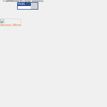
©
safesforyou
Все права защищены.