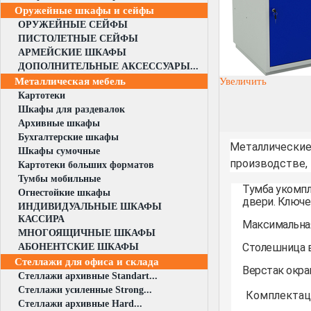
Оружейные шкафы и сейфы
ОРУЖЕЙНЫЕ СЕЙФЫ
ПИСТОЛЕТНЫЕ СЕЙФЫ
АРМЕЙСКИЕ ШКАФЫ
ДОПОЛНИТЕЛЬНЫЕ АКСЕССУАРЫ...
Металлическая мебель
Увеличить
Картотеки
Шкафы для раздевалок
Архивные шкафы
Бухгалтерские шкафы
Металлические
Шкафы сумочные
производстве, 
Картотеки больших форматов
Тумбы мобильные
Тумба укомп
Огнестойкие шкафы
двери. Ключев
ИНДИВИДУАЛЬНЫЕ ШКАФЫ
КАССИРА
Максимальная 
МНОГОЯЩИЧНЫЕ ШКАФЫ
Столешница 
АБОНЕНТСКИЕ ШКАФЫ
Стеллажи для офиса и склада
Верстак окра
Стеллажи архивные Standart...
Стеллажи усиленные Strong...
Комплектац
Стеллажи архивные Hard...